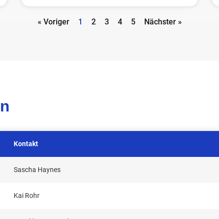
« Voriger
1
2
3
4
5
Nächster »
en
Kontakt
Sascha Haynes
Kai Rohr