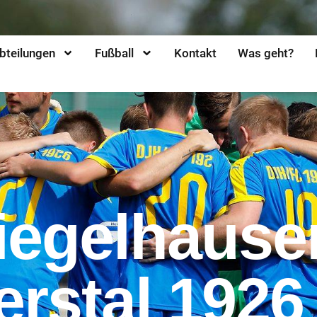
bteilungen
Fußball
Kontakt
Was geht?
iegelhause
erstal 1926 