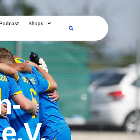
Podcast
Shops
Suche öffnen
n-
e.V.