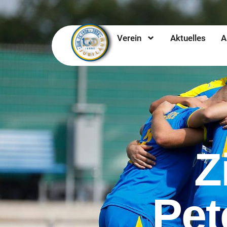
Verein
Aktuelles
A
Z
Pet