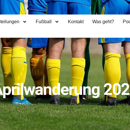
teilungen
Fußball
Kontakt
Was geht?
Pod
prilwanderung 20