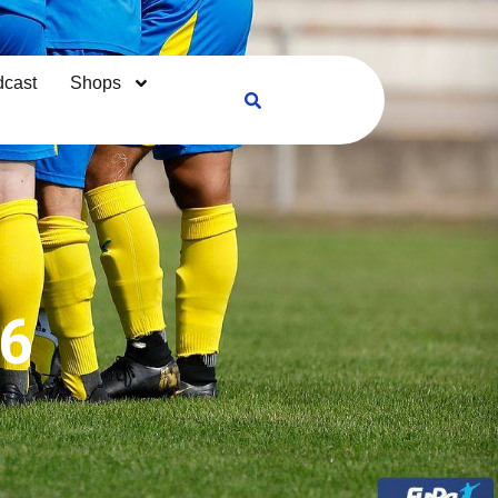
cast
Shops
Suche öffnen
26